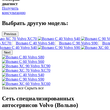
диагност
Получить
консультацию
Выбрать другую модель:
Previous
Volvo XC70
Volvo S40
V
o XC70
Volvo S40
Volvo S90
Volvo S40
Volvo S90
Next
Volvo S80
Volvo S60
Volvo XC90
Volvo XC70
Volvo S40
Volvo S90
Volvo XC60
Показать все
Скрыть все
Сеть специализированных
автосервисов Volvo (Вольво)