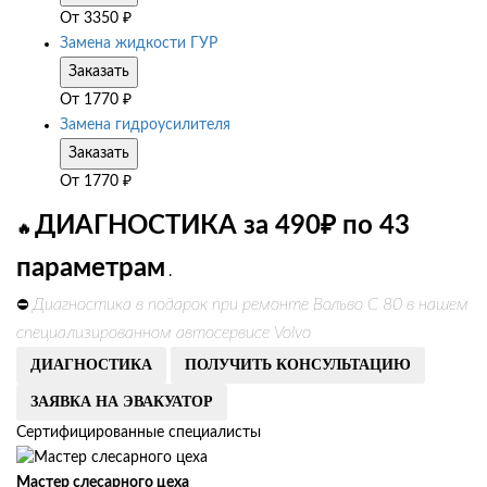
От
3350
₽
Замена жидкости ГУР
Заказать
От
1770
₽
Замена гидроусилителя
Заказать
От
1770
₽
ДИАГНОСТИКА за 490₽ по 43
🔥
параметрам
.
Диагностика в подарок при ремонте Вольво С 80 в нашем
⛔
специализированном автосервисе Volvo
ДИАГНОСТИКА
ПОЛУЧИТЬ КОНСУЛЬТАЦИЮ
ЗАЯВКА НА ЭВАКУАТОР
Сертифицированные специалисты
Мастер слесарного цеха