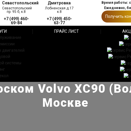
Севастопольский
Дмитровка
Время работы: с 
Ежедневно, б
Севастопольский
Лобненская д.17
пр. 95 б, к.8
к.8
Получить ко
+7 (499) 460-
+7 (499) 450-
69-84
63-77
УГИ
ПРАЙС ЛИСТ
АКЦ
служивание
смиссии
 двигателей
Ре
довой
Р
ой системы
инг
екол
ском Volvo XC90 (Во
Москве