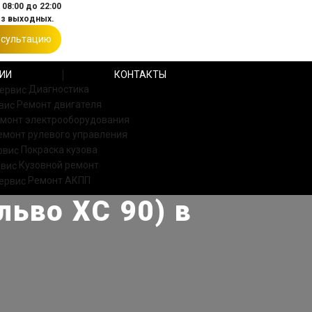
08:00 до 22:00
ез выходных.
нсультацию
ИИ
КОНТАКТЫ
Диагностика
Ремонт двигателя
монт электрооборудования
емонт рулевого управления
Покраска кузова
Кузовной ремонт
Ремонт АКПП
льво ХС 90) в