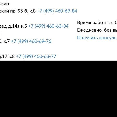
ский
ий пр. 95 б, к.8
+7 (499) 460-69-84
Время работы: с 0
зд д.14а к.5
+7 (499) 460-63-34
Ежедневно, без в
ГИ
ПРАЙС ЛИСТ
АК
й
Получить консул
, к.7
+7 (499) 460-69-76
.17 к.8
+7 (499) 450-63-77