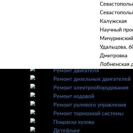
Севастополь
Севастопольск
Калужская
Научный прое
ГЛАВНАЯ
УСЛУ
Мичурински
Техническое обслуживание
Удальцова, 60
Диагностика
Дмитровка
Ремонт трансмиссии
Лобненская д
Ремонт двигателя
Ремонт дизельных двигателей
Ремонт электрооборудования
Ремонт ходовой
Ремонт рулевого управления
Ремонт тормозной системы
Покраска кузова
Детейлинг