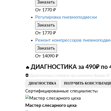
Заказать
От
1770
₽
Регулировка пневмоподвески
Заказать
От
1770
₽
Ремонт компрессоров пневмоподве
Заказать
От
14090
₽
ДИАГНОСТИКА за 490₽ по 
🔥
⛔
Диагностика в подарок при ремонте Вольво ХС
ДИАГНОСТИКА
ПОЛУЧИТЬ КОНСУЛЬТАЦ
Сертифицированные специалисты
Мастер слесарного цеха