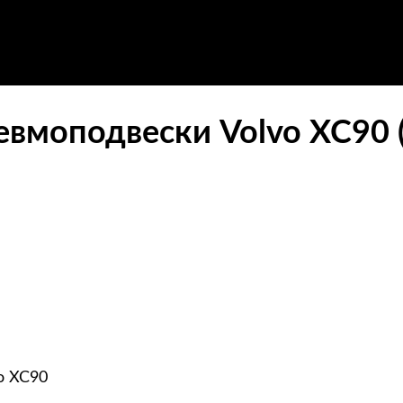
евмоподвески Volvo XC90 (
o XC90