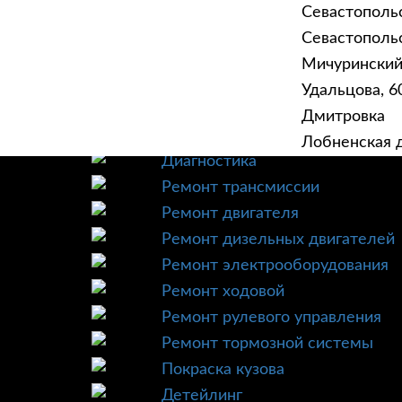
Севастополь
Севастопольск
Мичурински
Удальцова, 60
ГЛАВНАЯ
УСЛУ
Дмитровка
Техническое обслуживание
Лобненская д
Диагностика
Ремонт трансмиссии
Ремонт двигателя
Ремонт дизельных двигателей
Ремонт электрооборудования
Ремонт ходовой
Ремонт рулевого управления
Ремонт тормозной системы
Покраска кузова
Детейлинг