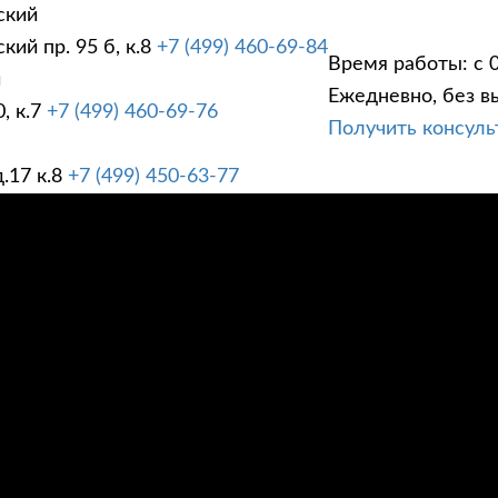
ский
ий пр. 95 б, к.8
+7 (499) 460-69-84
Время работы: с 0
й
Ежедневно, без в
, к.7
+7 (499) 460-69-76
Получить консул
ГИ
ПРАЙС ЛИСТ
АК
.17 к.8
+7 (499) 450-63-77