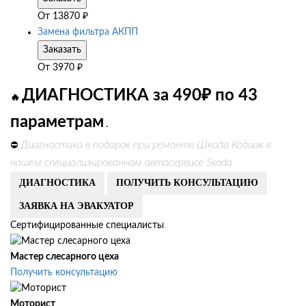
От
13870
₽
Замена фильтра АКПП
Заказать
От
3970
₽
ДИАГНОСТИКА за 490₽ по 43
🔥
параметрам
.
Диагностика в подарок при ремонте Шкода Кодиак в
⛔
нашем специализированном автосервисе Skoda
ДИАГНОСТИКА
ПОЛУЧИТЬ КОНСУЛЬТАЦИЮ
ЗАЯВКА НА ЭВАКУАТОР
Сертифицированные специалисты
Мастер слесарного цеха
Получить консультацию
Моторист