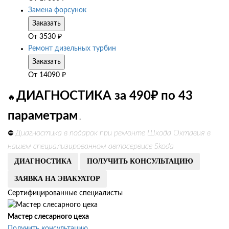
Замена форсунок
Заказать
От
3530
₽
Ремонт дизельных турбин
Заказать
От
14090
₽
ДИАГНОСТИКА за 490₽ по 43
🔥
параметрам
.
Диагностика в подарок при ремонте Шкода Октавия в
⛔
нашем специализированном автосервисе Skoda
ДИАГНОСТИКА
ПОЛУЧИТЬ КОНСУЛЬТАЦИЮ
ЗАЯВКА НА ЭВАКУАТОР
Сертифицированные специалисты
Мастер слесарного цеха
Получить консультацию