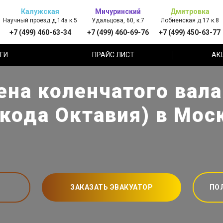
Калужская
Мичуринский
Дмитровка
Научный проезд д.14а к.5
Удальцова, 60, к.7
Лобненская д.17 к.8
+7 (499) 460-63-34
+7 (499) 460-69-76
+7 (499) 450-63-77
ГИ
ПРАЙС ЛИСТ
АК
на коленчатого вала
кода Октавия) в Мос
ЗАКАЗАТЬ ЭВАКУАТОР
ПО