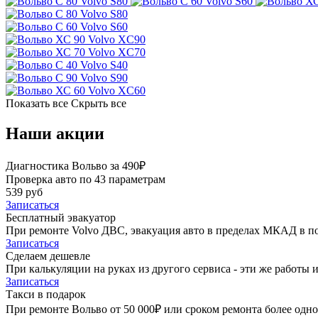
Volvo S80
Volvo S60
Volvo S80
Volvo S60
Volvo XC90
Volvo XC70
Volvo S40
Volvo S90
Volvo XC60
Показать все
Скрыть все
Наши акции
Диагностика Вольво за 490₽
Проверка авто по 43 параметрам
539 руб
Записаться
Бесплатный эвакуатор
При ремонте Volvo ДВС, эвакуация авто в пределах МКАД в п
Записаться
Сделаем дешевле
При калькуляции на руках из другого сервиса - эти же работы и
Записаться
Такси в подарок
При ремонте Вольво от 50 000₽ или сроком ремонта более одно