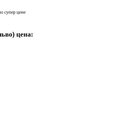
по супер цене
ьво) цена: