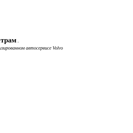
етрам
.
изированном автосервисе Volvo