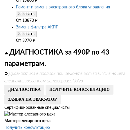
От
19800
₽
Ремонт и замена электронного блока управления
Заказать
От
13870
₽
Замена фильтра АКПП
Заказать
От
3970
₽
ДИАГНОСТИКА за 490₽ по 43
🔥
параметрам
.
Диагностика в подарок при ремонте Вольво С 90 в нашем
⛔
специализированном автосервисе Volvo
ДИАГНОСТИКА
ПОЛУЧИТЬ КОНСУЛЬТАЦИЮ
ЗАЯВКА НА ЭВАКУАТОР
Сертифицированные специалисты
Мастер слесарного цеха
Получить консультацию