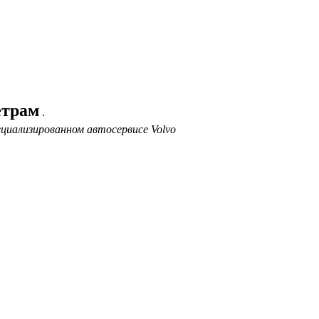
етрам
.
ециализированном автосервисе Volvo