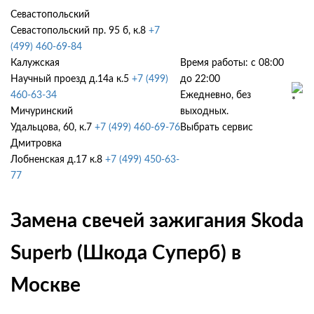
Севастопольский
Севастопольский пр. 95 б, к.8
+7
(499) 460-69-84
Калужская
Время работы: с 08:00
Научный проезд д.14а к.5
+7 (499)
до 22:00
460-63-34
Ежедневно, без
Мичуринский
выходных.
Удальцова, 60, к.7
+7 (499) 460-69-76
Выбрать сервис
Дмитровка
Лобненская д.17 к.8
+7 (499) 450-63-
77
Замена свечей зажигания Skoda
Superb (Шкода Суперб) в
Москве