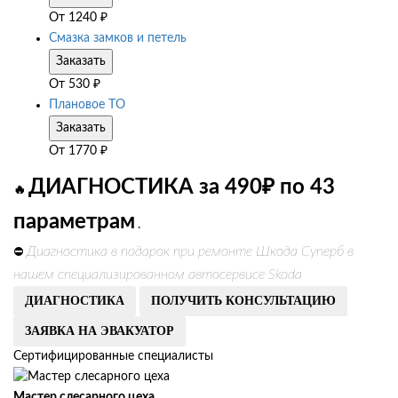
От
1240
₽
Смазка замков и петель
Заказать
От
530
₽
Плановое ТО
Заказать
От
1770
₽
ДИАГНОСТИКА за 490₽ по 43
🔥
параметрам
.
Диагностика в подарок при ремонте Шкода Суперб в
⛔
нашем специализированном автосервисе Skoda
ДИАГНОСТИКА
ПОЛУЧИТЬ КОНСУЛЬТАЦИЮ
ЗАЯВКА НА ЭВАКУАТОР
Сертифицированные специалисты
Мастер слесарного цеха