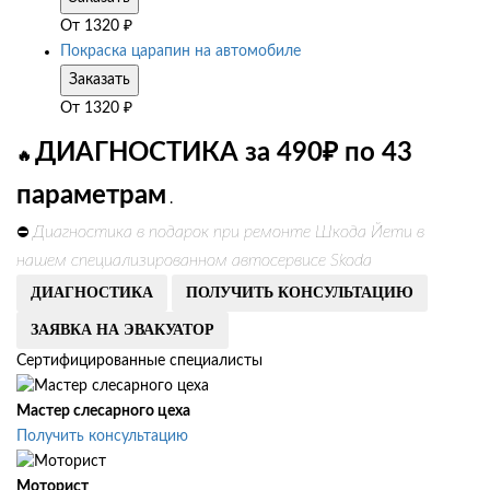
От
1320
₽
Покраска царапин на автомобиле
Заказать
От
1320
₽
ДИАГНОСТИКА за 490₽ по 43
🔥
параметрам
.
Диагностика в подарок при ремонте Шкода Йети в
⛔
нашем специализированном автосервисе Skoda
ДИАГНОСТИКА
ПОЛУЧИТЬ КОНСУЛЬТАЦИЮ
ЗАЯВКА НА ЭВАКУАТОР
Сертифицированные специалисты
Мастер слесарного цеха
Получить консультацию
Моторист