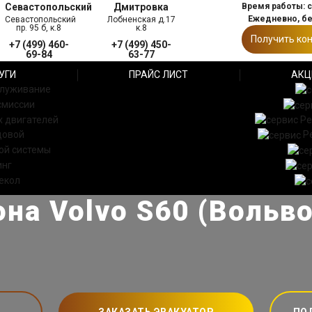
Севастопольский
Дмитровка
Время работы: с 
Ежедневно, б
Севастопольский
Лобненская д.17
пр. 95 б, к.8
к.8
Получить ко
+7 (499) 460-
+7 (499) 450-
69-84
63-77
УГИ
ПРАЙС ЛИСТ
АКЦ
служивание
смиссии
 двигателей
Ре
довой
Р
ой системы
инг
екол
на Volvo S60 (Вольво
ЗАКАЗАТЬ ЭВАКУАТОР
ПО