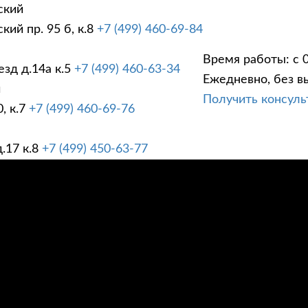
ский
ий пр. 95 б, к.8
+7 (499) 460-69-84
Время работы: с 0
зд д.14а к.5
+7 (499) 460-63-34
Ежедневно, без в
ГИ
ПРАЙС ЛИСТ
АК
й
Получить консул
, к.7
+7 (499) 460-69-76
.17 к.8
+7 (499) 450-63-77