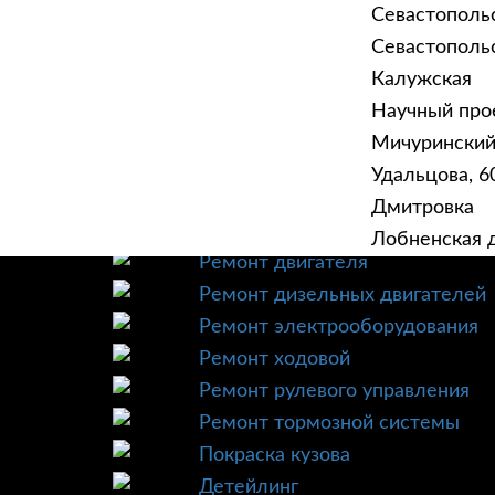
Севастополь
Севастопольск
Калужская
Научный прое
ГЛАВНАЯ
УСЛУ
Мичурински
Техническое обслуживание
Удальцова, 60
Диагностика
Дмитровка
Ремонт трансмиссии
Лобненская д
Ремонт двигателя
Ремонт дизельных двигателей
Ремонт электрооборудования
Ремонт ходовой
Ремонт рулевого управления
Ремонт тормозной системы
Покраска кузова
Детейлинг