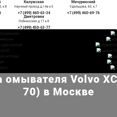
й
Калужская
Мичуринский
, к.8
Научный проезд д.14а к.5
Удальцова, 60, к.7
4
+7 (499) 460-63-34
+7 (499) 460-69-76
Дмитровка
Лобненская д.17 к.8
+7 (499) 450-63-77
УГИ
ПРАЙС ЛИСТ
АКЦ
служивание
смиссии
 двигателей
Ре
довой
Р
ой системы
инг
екол
а омывателя Volvo XC
70) в Москве