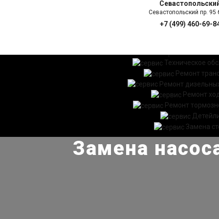
Севастопольски
Севастопольский пр. 95 б
+7 (499) 460-69-8
ГЛАВНАЯ
УСЛ
Техническое об
Ремонт тран
Ремонт дизельных
Ремонт хо
Ремонт тормозн
Детейл
Замена ст
Замена насос