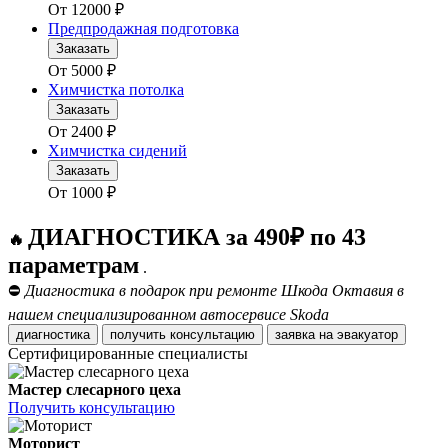
От
12000
₽
Предпродажная подготовка
Заказать
От
5000
₽
Химчистка потолка
Заказать
От
2400
₽
Химчистка сидений
Заказать
От
1000
₽
ДИАГНОСТИКА за 490₽ по 43
🔥
параметрам
.
⛔
Диагностика в подарок при ремонте Шкода Октавия в
нашем специализированном автосервисе Skoda
диагностика
получить консультацию
заявка на эвакуатор
Сертифицированные специалисты
Мастер слесарного цеха
Получить консультацию
Моторист