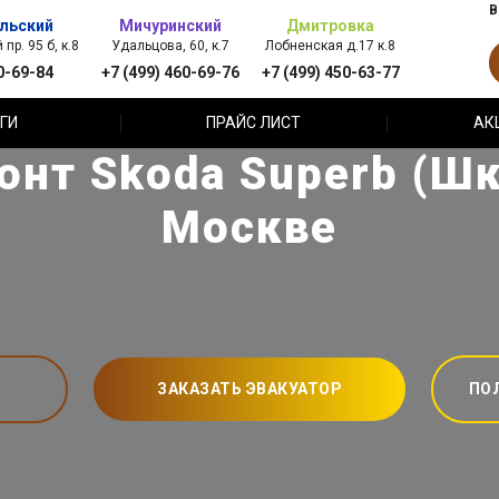
В
льский
Мичуринский
Дмитровка
пр. 95 б, к.8
Удальцова, 60, к.7
Лобненская д.17 к.8
0-69-84
+7 (499) 460-69-76
+7 (499) 450-63-77
ГИ
ПРАЙС ЛИСТ
АК
онт Skoda Superb (Шк
Москве
ЗАКАЗАТЬ ЭВАКУАТОР
ПО