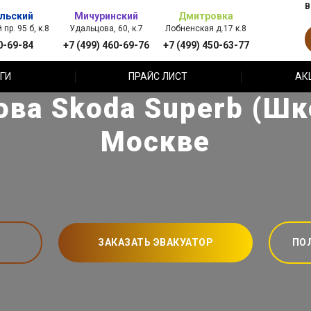
В
льский
Мичуринский
Дмитровка
пр. 95 б, к.8
Удальцова, 60, к.7
Лобненская д.17 к.8
0-69-84
+7 (499) 460-69-76
+7 (499) 450-63-77
ГИ
ПРАЙС ЛИСТ
АК
ова Skoda Superb (Шк
Москве
ЗАКАЗАТЬ ЭВАКУАТОР
ПО