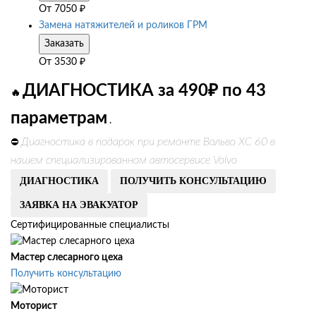
От
7050
₽
Замена натяжителей и роликов ГРМ
Заказать
От
3530
₽
ДИАГНОСТИКА за 490₽ по 43
🔥
параметрам
.
Диагностика в подарок при ремонте Вольво ХС 60 в
⛔
нашем специализированном автосервисе Volvo
ДИАГНОСТИКА
ПОЛУЧИТЬ КОНСУЛЬТАЦИЮ
ЗАЯВКА НА ЭВАКУАТОР
Сертифицированные специалисты
Мастер слесарного цеха
Получить консультацию
Моторист