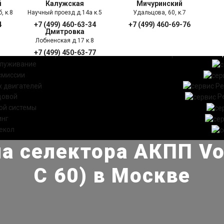
й
Калужская
Мичуринский
, к.8
Научный проезд д.14а к.5
Удальцова, 60, к.7
4
+7 (499) 460-63-34
+7 (499) 460-69-76
Дмитровка
Лобненская д.17 к.8
+7 (499) 450-63-77
УГИ
ПРАЙС ЛИСТ
АКЦ
служивание
смиссии
 двигателей
Ре
довой
Р
ой системы
инг
екол
а селектора АКПП Vo
С 60) в Москве