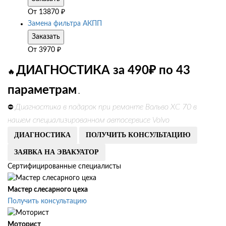
От
13870
₽
Замена фильтра АКПП
Заказать
От
3970
₽
ДИАГНОСТИКА за 490₽ по 43
🔥
параметрам
.
Диагностика в подарок при ремонте Вольво ХС 70 в
⛔
нашем специализированном автосервисе Volvo
ДИАГНОСТИКА
ПОЛУЧИТЬ КОНСУЛЬТАЦИЮ
ЗАЯВКА НА ЭВАКУАТОР
Сертифицированные специалисты
Мастер слесарного цеха
Получить консультацию
Моторист