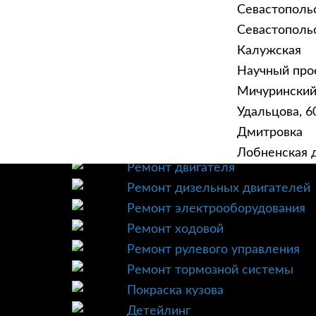
Севастополь
Севастопольск
Калужская
Научный прое
ГЛАВНАЯ
УСЛУ
Мичурински
Техническое обслуживание
Удальцова, 60
Диагностика
Дмитровка
Ремонт трансмиссии
Лобненская д
Ремонт двигателя
Ремонт дизельных двигателей
Ремонт электрооборудования
Ремонт ходовой
Ремонт рулевого управления
Ремонт тормозной системы
Покраска кузова
Детейлинг