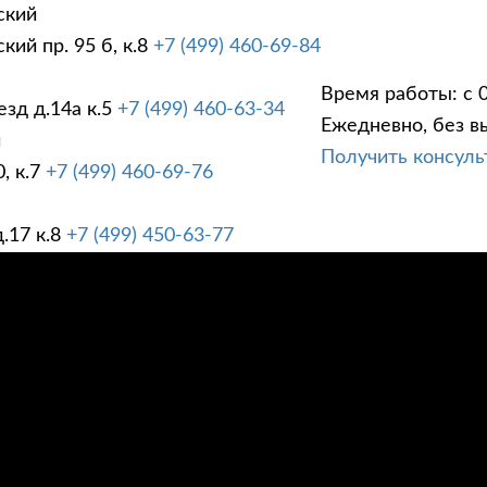
ский
ий пр. 95 б, к.8
+7 (499) 460-69-84
Время работы: с 0
зд д.14а к.5
+7 (499) 460-63-34
Ежедневно, без в
ГИ
ПРАЙС ЛИСТ
АК
й
Получить консул
, к.7
+7 (499) 460-69-76
.17 к.8
+7 (499) 450-63-77