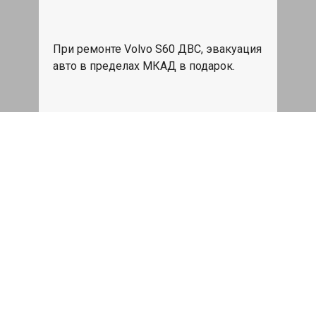
При ремонте Volvo S60 ДВС, эвакуация
авто в пределах МКАД в подарок.
Записаться
Сделаем дешевле
При калькуляции на руках из другого
сервиса - эти же работы и запчасти по
более низкой цене