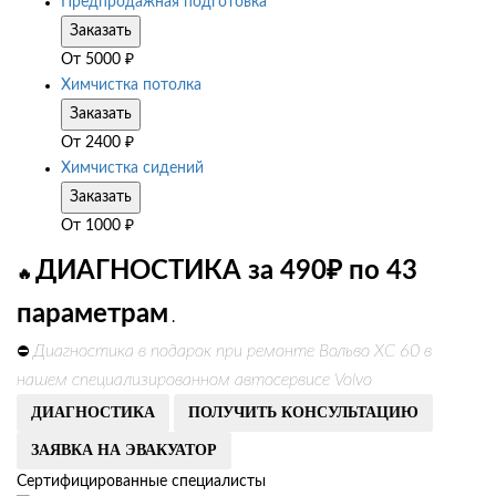
Предпродажная подготовка
Заказать
От
5000
₽
Химчистка потолка
Заказать
От
2400
₽
Химчистка сидений
Заказать
От
1000
₽
ДИАГНОСТИКА за 490₽ по 43
🔥
параметрам
.
Диагностика в подарок при ремонте Вольво ХС 60 в
⛔
нашем специализированном автосервисе Volvo
ДИАГНОСТИКА
ПОЛУЧИТЬ КОНСУЛЬТАЦИЮ
ЗАЯВКА НА ЭВАКУАТОР
Сертифицированные специалисты